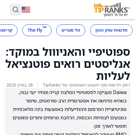
™
חדשות שוק ההון
וול סטריט
The Fly
קריפטו
ספוטיפיי והאניווול במוקד:
אנליסטים רואים פוטנציאל
לעליות
דסק חדשות סוף השבוע האוטומטי של TipRanks
28 במרץ 2026
Daiwa מעניקה לספוטיפיי המלצת קנייה ומחיר יעד גבוה,
כשהיא מדגישה את אסטרטגיית הרב-פורמטים, שיפור
מוניטיזציית הפרסום וההתייעלות באמצעות בינה מלאכותית
כמנועים לצמיחת הכנסות, הרחבת מרווחים ותזרים מזומנים
חופשי לאורך זמן.
BMO מעניקה להאניווול המלצת קנייה ומחיר יעד משופר,