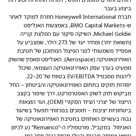
ביצוע בעבר.
חברת Honeywell International חוזרת למוקד לאחר
ש-BMO Capital Markets, באמצעות האנליסט
Michael Goldie, השיקה סיקור עם המלצת קנייה
(תשואת יתר) ומחיר יעד של 273 דולר, שמצביע על
אפסייד משמעותי לפני הפיצול המתוכנן של חטיבת
האווירונאוטיקה (Aerospace). האנליסט מאמין שהשוק
ממעיט בערך עסק האווירונאוטיקה העצמאי, שיכול
ליהנות ממכפיל EV/EBITDA בטווח של 20–22.
יסודות חזקים בתחום האווירונאוטיקה והביטחון – החל
מביקוש חזק לשוק האפטרמרקט, דרך שיפור בקצב
הייצור של יצרני הציוד המקורי (OEM), ועד הוצאות
ביטחוניות יציבות – תומכים במרווחי תפעול בשיעור
גבוה בעשרים האחוזים בחטיבת האווירונאוטיקה של
האניווול. במקביל, פורטפוליו ה-“Remainco” נע לכיוון
נושאי צמיחה מבנית ובעלי מרווח גבוה יותר כמו