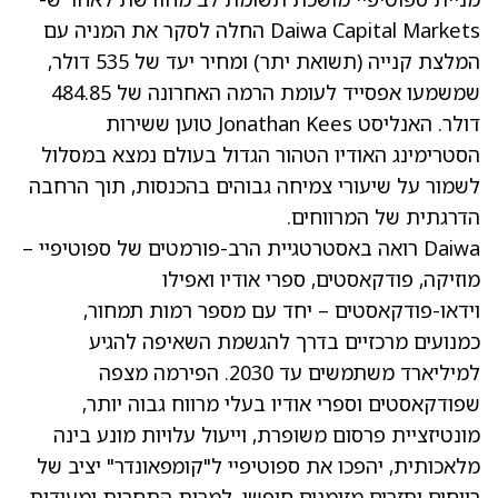
Daiwa Capital Markets החלה לסקר את המניה עם
המלצת קנייה (תשואת יתר) ומחיר יעד של 535 דולר,
שמשמעו אפסייד לעומת הרמה האחרונה של 484.85
דולר. האנליסט Jonathan Kees טוען ששירות
הסטרימינג האודיו הטהור הגדול בעולם נמצא במסלול
לשמור על שיעורי צמיחה גבוהים בהכנסות, תוך הרחבה
הדרגתית של המרווחים.
Daiwa רואה באסטרטגיית הרב-פורמטים של ספוטיפיי –
מוזיקה, פודקאסטים, ספרי אודיו ואפילו
וידאו-פודקאסטים – יחד עם מספר רמות תמחור,
כמנועים מרכזיים בדרך להגשמת השאיפה להגיע
למיליארד משתמשים עד 2030. הפירמה מצפה
שפודקאסטים וספרי אודיו בעלי מרווח גבוה יותר,
מונטיזציית פרסום משופרת, וייעול עלויות מונע בינה
מלאכותית, יהפכו את ספוטיפיי ל"קומפאונדר" יציב של
רווחים ותזרים מזומנים חופשי, למרות התחרות ומעידות