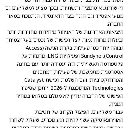
רי-שורינג, אוטומציה ותשתיות, ובכך מציע למשקיעים גם
מנועי אפסייד וגם הגנה בצד הדאונסייד, הנתמכת במאזן
החברה.
היציאות האחרונות של האניווול מיחידות מחזוריות יותר
ובעלות מרווח נמוך, לצד רכישות של נכסים בעלי צמיחה
גבוהה יותר כמו פעילות בקרת הגישה (Access
Control), Sundyne ופעילויות LNG, מרמזות על
פלטפורמה תעשייתית רזה ועמידה יותר. עם בחינה
אסטרטגית מתמשכת של פעילות המחסנים
והפרודוקטיביות, ועם השלמת רכישת Catalyst
Technologies המתוכננת ל-2026, ייתכן שסיפור
הפישוט של החברה עדיין לא מגולם במלואו במחיר
המניה.
עבור משקיעים, הפיצול הקרוב של חטיבת
האווירונאוטיקה עשוי להיות רגע מכריע, שעלול לשחרר
ערך שהערכות השווי הנוכחיות בשיטת סכום-החלקים