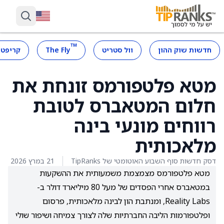
™
חדשות שוק ההון
וול סטריט
The Fly
קריפטו
מטא פלטפורמס זונחת את
חלום המטאברס לטובת
רווחים מונעי בינה
מלאכותית
דסק חדשות סוף השבוע האוטומטי של TipRanks
21 במרץ 2026
מטא פלטפורמס מצמצמת משמעותית את ההשקעות
במטאברס אחרי הפסדים של מעל 80 מיליארד דולר ב-
Reality Labs, ומנתבת הון לבינה מלאכותית, פרסום
ופלטפורמות הליבה החברתיות שלה לצורך צמיחה ושיפור שולי