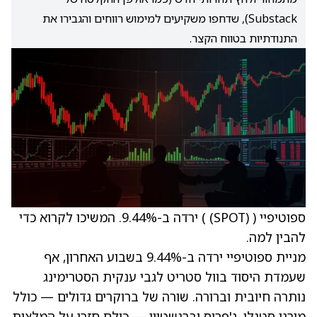
Substack), שדחפו משקיעים למימוש רווחים והגבירו את
התנודתיות בטווח הקצר.
ספוטיפיי (
(SPOT)
) ירדה ב-9.44%. המשיכו לקרוא כדי
להבין למה.
מניית ספוטיפיי ירדה ב-9.44% בשבוע האחרון, אף
שעמדת היסוד בוול סטריט לגבי ענקית הסטרימינג
נותרה חיובית וברורה. שורה של ברוקרים גדולים — כולל
מורגן סטנלי, ג'פריס וברנשטיין — כולם חזרו על המלצות