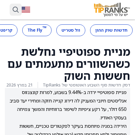
™
חדשות שוק ההון
וול סטריט
The Fly
קריפטו
מניית ספוטיפיי נחלשת
כשהשוורים מתעמתים עם
חששות השוק
דסק חדשות סוף השבוע האוטומטי של TipRanks
21 במרץ 2026
מניית ספוטיפיי ירדה ב-9.44% בשבוע, למרות קונצנזוס
אנליסטים חיובי המעניק לה דירוג קנייה חזקה ומחירי יעד סביב
650 דולר, על רקע ציפיות לשיפור ברווחיות והמשך צמיחה
בעסקי האודיו.
הירידה במניה מיוחסת בעיקר לפקטורים טכניים, חששות
מתמחור ולחץ תחרותי חדש (כמו אולפן ההקלטה של