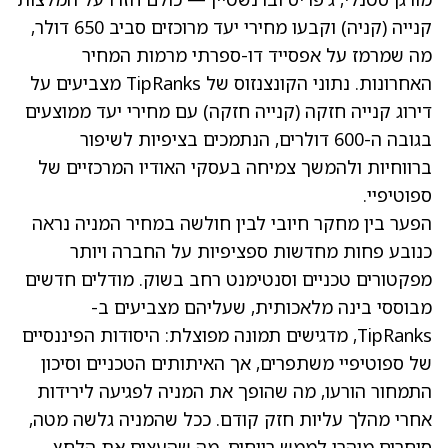
קנייה (קניה) וקבעו מחירי יעד מרוכזים סביב 650 דולר,
מה שמרמז על אפסייד דו-ספרתי מרמות המחיר
האחרונות. נתוני הקונצנזוס של TipRanks מצביעים על
דירוג קנייה חזקה (קנייה חזקה) עם מחירי יעד ממוצעים
בגובה ה-600 דולרים, הנתמכים בציפיות לשיפור
ברווחיות ולהמשך צמיחה בעסקי האודיו המרכזיים של
ספוטיפיי.
הפער בין מחקר חיובי לבין חולשה במחיר המניה נראה
כנובע פחות מחדשות ספציפיות על החברה ויותר
מפקטורים טכניים וסנטימנט רחב בשוק. מודלים חדשים
מבוססי בינה מלאכותית, שעליהם מצביעים ב-
TipRanks, מדגישים תמונה מפוצלת: היסודות הפיננסיים
של ספוטיפיי משתפרים, אך האיתותים הטכניים וסיכון
התמחור הורעו, מה שהופך את המניה לפגיעה לירידות
אחרי מהלך עליות חזק קודם. ככל שהמניה גלשה מטה,
סוחרים מיהרו לממש רווחים, מה שהעצים את הלחץ