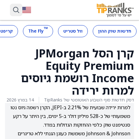
™
חדשות שוק ההון
וול סטריט
The Fly
קריפטו
קרן הסל JPMorgan
Equity Premium
Income רושמת גיוסים
למרות ירידה
דסק חדשות סוף השבוע האוטומטי של TipRanks
14 במרץ 2026
למרות ירידה שבועית של 2.21% ב-JEPI, הקרן רשמה גיוס נטו
משמעותי של כ-528 מיליון דולר ב-5 ימים, בין היתר על רקע
סנטימנט שוק כלפי ההחזקות הגדולות במדד.
Johnson & Johnson משמשת כעוגן הגנתי ללא טריגרים