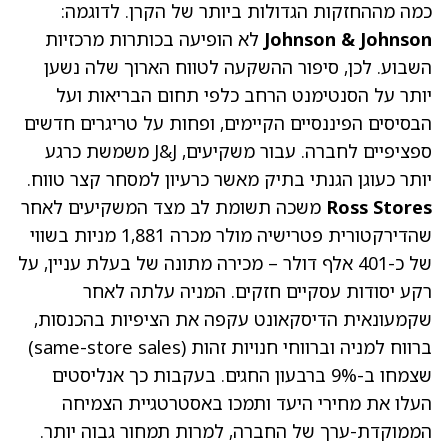
כמה מההחזקות הגדולות ביותר של הקרן. לדוגמה:
Johnson & Johnson
לא הופיעה בכותרות מרכזיות
השבוע. לכן, סיפור ההשקעה לטווח הארוך שלה נשען
יותר על הסנטימנט הרחב כלפי תחום הבריאות ועל
הבסיסים הפיננסיים הקיימים, ופחות על טריגרים חדשים
ספציפיים לחברה. עבור משקיעים, J&J משמשת כרגע
יותר כעוגן הגנתי בתיק מאשר כרעיון למסחר קצר טווח.
Ross Stores
משכה תשומת לב מצד המשקיעים לאחר
שהדירקטורית פטרישיה מולר מכרה 1,881 מניות בשווי
של כ-401 אלף דולר – מכירה מתונה של בעלת עניין, על
רקע יסודות עסקיים חזקים. המניה עלתה לאחר
שקמעונאית הדיסקאונט עקפה את הציפיות בהכנסות,
ברווח למניה וברווחי חנויות זהות (same-store sales)
שצמחו ב-9% ברבעון החגים. בעקבות כך אנליסטים
העלו את מחירי היעד ותמכו באסטרטגיית הצמיחה
הממוקדת-ערך של החברה, למרות תמחור גבוה יותר.