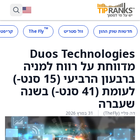
™
חדשות שוק ההון
וול סטריט
The Fly
קריפטו
Duos Technologies
מדווחת על רווח למניה
ברבעון הרביעי (15 סנט-)
לעומת (41 סנט-) בשנה
שעברה
דה פליי (TheFly)
31 במרץ 2026