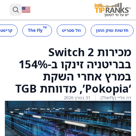
™
חדשות שוק ההון
וול סטריט
The Fly
קריפטו
מכירות Switch 2
בבריטניה זינקו ב-154%
במרץ אחרי השקת
‘Pokopia’, מדווחת TGB
דה פליי (TheFly)
31 במרץ 2026