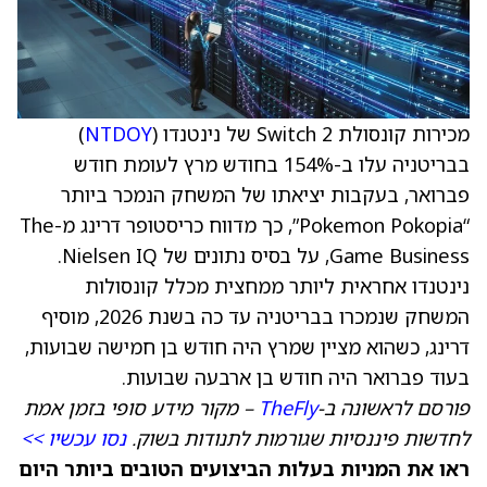
מכירות קונסולת Switch 2 של נינטנדו (
NTDOY
)
בבריטניה עלו ב-154% בחודש מרץ לעומת חודש
פברואר, בעקבות יציאתו של המשחק הנמכר ביותר
“Pokemon Pokopia”, כך מדווח כריסטופר דרינג מ-The
Game Business, על בסיס נתונים של Nielsen IQ.
נינטנדו אחראית ליותר ממחצית מכלל קונסולות
המשחק שנמכרו בבריטניה עד כה בשנת 2026, מוסיף
דרינג, כשהוא מציין שמרץ היה חודש בן חמישה שבועות,
בעוד פברואר היה חודש בן ארבעה שבועות.
פורסם לראשונה ב-
TheFly
– מקור מידע סופי בזמן אמת
לחדשות פיננסיות שגורמות לתנודות בשוק.
נסו עכשיו >>
ראו את המניות בעלות הביצועים הטובים ביותר היום