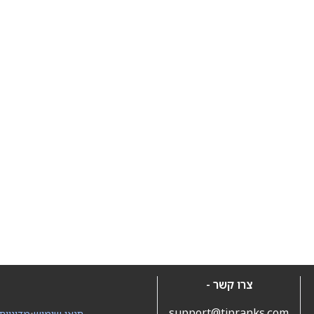
צרו קשר -
support@tipranks.com
תנאי שימוש
•
מדיניות