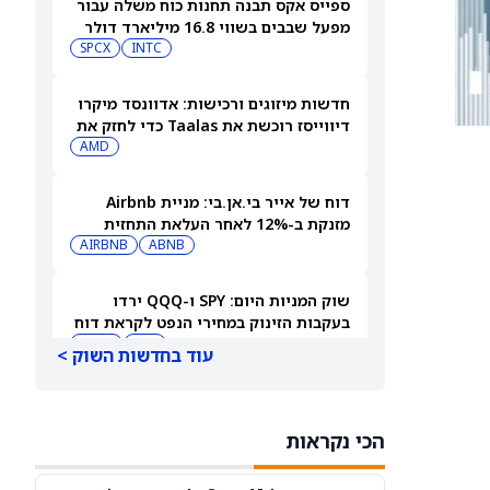
ספייס אקס תבנה תחנות כוח משלה עבור
מפעל שבבים בשווי 16.8 מיליארד דולר
SPCX
INTC
חדשות מיזוגים ורכישות: אדוונסד מיקרו
דיווייסז רוכשת את Taalas כדי לחזק את
מהלך ה-AI inference שלה
AMD
דוח של אייר בי.אן.בי: מניית Airbnb
מזנקת ב-12% לאחר העלאת התחזית
AIRBNB
ABNB
שוק המניות היום: SPY ו-QQQ ירדו
בעקבות הזינוק במחירי הנפט לקראת דוח
התעסוקה המרכזי
DIA
QQQ
עוד בחדשות השוק >
תשכחו לרגע מספייס אקס (SPCX): שתי
מניות חלל נוספות צפויות לפרסם דוחות
הכי נקראות
ב-10 באוגוסט
ASTS
RKLB