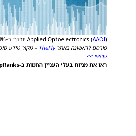
) יורדת ב-7.4%, ירידה של 6.34 דולר למחיר של 78.85 דולר.
AAOI
Applied Optoelectronics (
פורסם לראשונה באתר
TheFly
– מקור מידע סופי
עכשיו >>
ראו את מניות בעלי העניין החמות ב-TipRanks >>