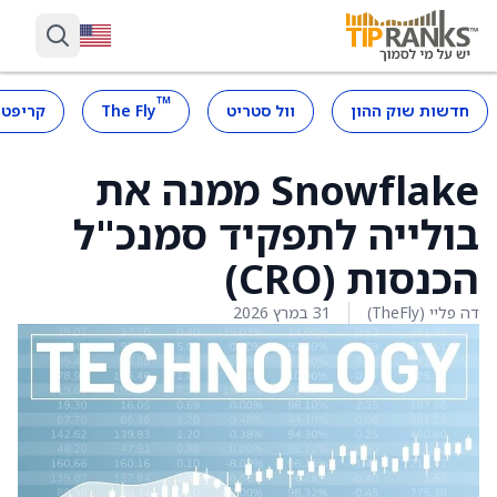
™
חדשות שוק ההון
וול סטריט
The Fly
קריפטו
Snowflake ממנה את
בולייה לתפקיד סמנכ"ל
הכנסות (CRO)
דה פליי (TheFly)
31 במרץ 2026