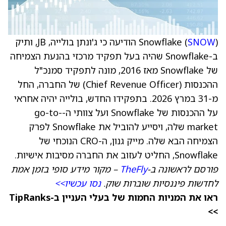
SNOW
Snowflake (
) הודיעה כי ג'ונתן בולייה, JB, ותיק
ב-Snowflake שהיה בעל תפקיד מרכזי בהנעת הצמיחה
של Snowflake מאז 2016, מונה לתפקיד סמנכ"ל
ההכנסות (Chief Revenue Officer) של החברה, החל
מ-31 במרץ 2026. בתפקידו החדש, בולייה יהיה אחראי
על ההכנסות של Snowflake ועל צוותי ה-go-to-
market שלה, ויסייע להוביל את Snowflake לפרק
הצמיחה הבא שלה. מייק גנון, ה-CRO הנוכחי של
Snowflake, החליט לעזוב את החברה מסיבות אישיות.
פורסם לראשונה ב-
TheFly
– מקור מידע סופי בזמן אמת
לחדשות פיננסיות שוברות שוק.
נסו עכשיו>>
ראו את המניות החמות של בעלי העניין ב-TipRanks
>>