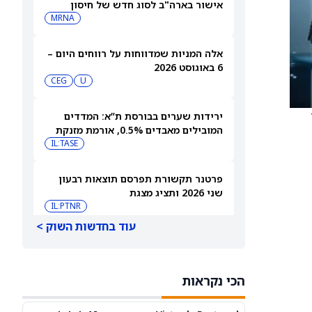
אישור בארה"ב לסוג חדש של חיסון
לשפעת — למה זה חשוב
MRNA
אלה המניות שמדווחות על רווחים היום –
6 באוגוסט 2026
CEG
U
7
ירידות שערים בבורסת ת”א: המדדים
המובילים מאבדים 0.5%, אורמת מזנקת
7% אחרי הדוחות
IL:TASE
פרטנר תקשורת תפרסם תוצאות רבעון
שני 2026 ותציג מצגת
IL:PTNR
עוד בחדשות השוק >
אורמת עקפה את התחזיות והעלתה את
הצפי לשנת 2026
IL:ORA
הכי נקראות
אאורה השקעות זכתה בפרויקט