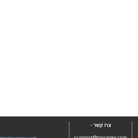
צרו קשר -
support@tipranks.com
תנאי שימוש
•
מדיניות