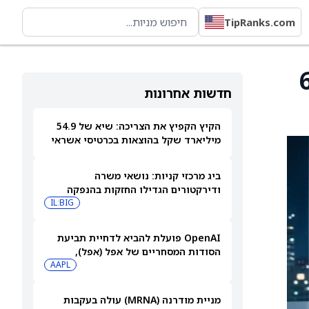
TipRanks.com
קארד ל-650
חדשות אחרונות
הקיץ הקפיץ את הצריכה: שיא של 54.9
מיליארד שקל בהוצאות בכרטיסי אשראי
ביולי
ביג מרכזי קניות: נושאי משרה
ודירקטורים הגדילו החזקות בהנפקה
פרטית
IL:BIG
OpenAI פועלת להביא לדחיית תביעת
הסודות המסחריים של אפל (אפל),
שאותה כינתה "רשלנית, אגרסיבית
AAPL
ואישית באופן מוזר"
מניית מודרנה (MRNA) עולה בעקבות