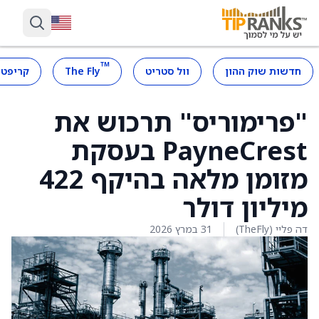
™
חדשות שוק ההון
וול סטריט
The Fly
קריפטו
"פרימוריס" תרכוש את
PayneCrest בעסקת
מזומן מלאה בהיקף 422
מיליון דולר
דה פליי (TheFly)
31 במרץ 2026