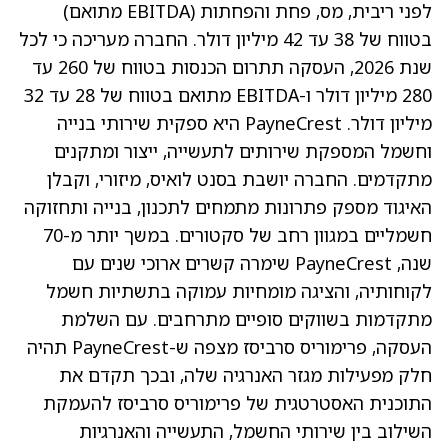
לפני ריבית, מס, פחת והפחתות (EBITDA מתואם)
בטווח של 38 עד 42 מיליון דולר. החברה מעריכה כי לכל
שנת 2026, העסקה תתרום הכנסות בטווח של 260 עד
280 מיליון דולר ו-EBITDA מתואם בטווח של 28 עד 32
מיליון דולר. PayneCrest היא ספקית שירותי בנייה
וחשמל המספקת שירותים לתעשייה, ייצור ומתקנים
מתקדמים. החברה יושבת בסנט לואיס, מיזורי, וקבלן
האיגוד מספק פתרונות מתמחים לתכנון, בנייה ותחזוקה
חשמליים במגוון רחב של סקטורים. במשך יותר מ-70
שנה, PayneCrest שימרה קשרים ארוכי שנים עם
לקוחותיה, והציגה מומחיות עמוקה בתשתיות חשמל
מתקדמות בשווקים סופיים מתרחבים. עם השלמת
העסקה, פרימוריס סרביסז מצפה ש-PayneCrest תהיה
חלק מפעילות מגזר האנרגיה שלה, ובכך תקדם את
התוכנית האסטרטגית של פרימוריס סרביסז להעמקת
השילוב בין שירותי החשמל, התעשייה והאנרגיות