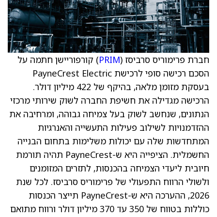
חברת פרימוריס סרביסז (
PRIM
) קורפוריישן חתמה על
הסכם רכישה סופי לרכישת PayneCrest Electric
בעסקת מזומן מלאה, בהיקף של 422 מיליון דולר.
הרכישה מגדילה את חשיפת החברה לשוק שירותי מרכזי
הנתונים, שנחשב לשוק בעל צמיחה גבוהה, ומרחיבה את
ההזדמנויות לשילוב פעילות התעשייה והאנרגיות
המתחדשות שלה עם יכולות משלימות בתחום הבנייה
החשמלית. הציפייה היא ש-PayneCrest תהיה תורמת
חיובית ליעדי הצמיחה בהכנסות, לתזרים המזומנים
ולשולי הרווח התפעולי של פרימוריס סרביסז. לכל שנת
2026, ההערכה היא ש-PayneCrest תייצר הכנסות
כוללות בטווח של 350 עד 370 מיליון דולר ורווח מתואם