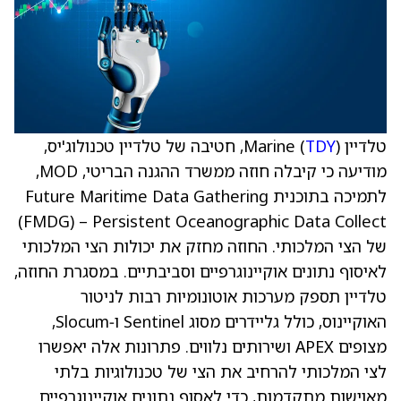
טלדיין (
TDY
) Marine, חטיבה של טלדיין טכנולוג'יס,
מודיעה כי קיבלה חוזה ממשרד ההגנה הבריטי, MOD,
לתמיכה בתוכנית Future Maritime Data Gathering
(FMDG) – Persistent Oceanographic Data Collect
של הצי המלכותי. החוזה מחזק את יכולות הצי המלכותי
לאיסוף נתונים אוקיינוגרפיים וסביבתיים. במסגרת החוזה,
טלדיין תספק מערכות אוטונומיות רבות לניטור
האוקיינוס, כולל גליידרים מסוג Sentinel ו‑Slocum,
מצופים APEX ושירותים נלווים. פתרונות אלה יאפשרו
לצי המלכותי להרחיב את הצי של טכנולוגיות בלתי
מאוישות מתקדמות, כדי לאסוף נתונים אוקיינוגרפיים