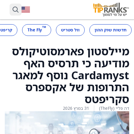
™
חדשות שוק ההון
וול סטריט
The Fly
קריפטו
מיילסטון פארמסוטיקולס
מודיעה כי תרסיס האף
Cardamyst נוסף למאגר
התרופות של אקספרס
סקריפטס
דה פליי (TheFly)
31 במרץ 2026