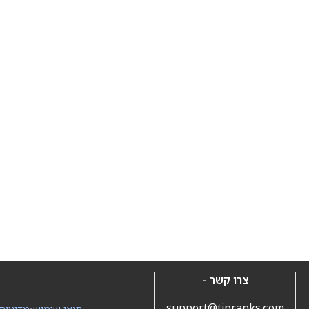
צרו קשר -
support@tipranks.com
תנאי שימוש
•
מדיניות