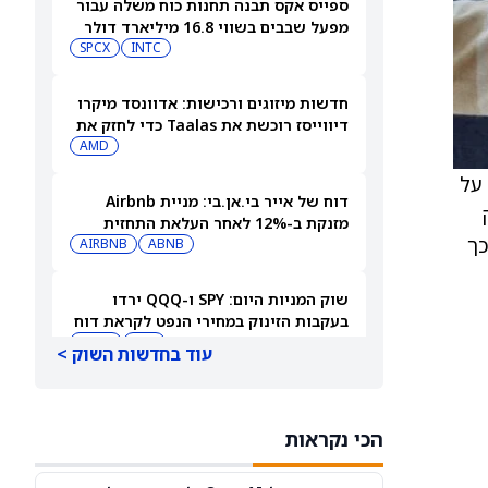
ספייס אקס תבנה תחנות כוח משלה עבור
מפעל שבבים בשווי 16.8 מיליארד דולר
SPCX
INTC
חדשות מיזוגים ורכישות: אדוונסד מיקרו
דיווייסז רוכשת את Taalas כדי לחזק את
מהלך ה-AI inference שלה
AMD
יץ על
דוח של אייר בי.אן.בי: מניית Airbnb
מזנקת ב-12% לאחר העלאת התחזית
זית הראשונית שלה, במיוחד ברווח התפעולי (EBITDA), כך
AIRBNB
ABNB
שוק המניות היום: SPY ו-QQQ ירדו
בעקבות הזינוק במחירי הנפט לקראת דוח
התעסוקה המרכזי
DIA
QQQ
עוד בחדשות השוק >
תשכחו לרגע מספייס אקס (SPCX): שתי
מניות חלל נוספות צפויות לפרסם דוחות
הכי נקראות
ב-10 באוגוסט
ASTS
RKLB