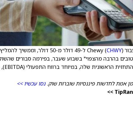
Che (
CHWY
) ל-49 דולר מ-50 דולר, וממשיך להמל
 טובים בהרבה מהצפוי" בשבוע שעבר, בפירמה סבורים שהשוק
ממעיט בהערכת היכולת של Chewy לעלות על התח
מן אמת לחדשות פיננסיות שוברות שוק.
נסו עכשיו >>