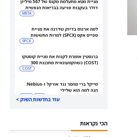
מניית מטא מתעלמת מקנס של 567 מיליון
דולר בעקבות פגיעה בבריאות הנפשית
של בני נוער
META
למה ארגוס בדיוק שדרגה את מניית
ספייס אקס (SPCX) למרות החששות
מהוצאות על AI
SPCX
ברנסטין אומרת לקנות את מניית קוסטקו
(COST) כשהקמעונאית מתכננת 300
מחסנים חדשים
COST
מייקל ברי מהמר נגד אורקל ו-Nebius.
הנה למה הוא שלילי
NBIS
MU
עוד בחדשות השוק >
מניית סוויטגרין (SG) צונחת כשמשקיעים
נוטשים את הירוקים שלהם בעקבות
הכי נקראות
התפרצות מחלה שמקורה במזון
SG