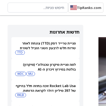
TipRanks.com
חדשות אחרונות
מניית טרייד דסק (TTD) צונחת לאחר
שדוח חלש לרבעון השני הוביל לשורת
הורדות דירוג
TTD
למה מניית מיקרון טכנולוג'י (מיקרון)
בולטת במירוץ זיכרון ה-AI
WDC
MU
Rocket Lab Usa זוכה בחוזה חלל בהיקף
של 397 מיליון דולר לקראת הדוחות.
האם מכירות גדולות יספיקו כדי להגיע
RKLB
לרווחיות?