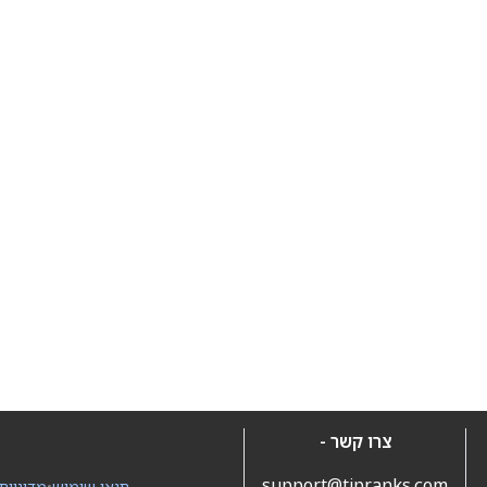
צרו קשר -
support@tipranks.com
תנאי שימוש
•
מדיניות