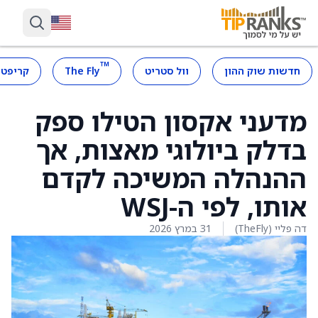
™
חדשות שוק ההון
וול סטריט
The Fly
קריפטו
מדעני אקסון הטילו ספק
בדלק ביולוגי מאצות, אך
ההנהלה המשיכה לקדם
אותו, לפי ה-WSJ
דה פליי (TheFly)
31 במרץ 2026