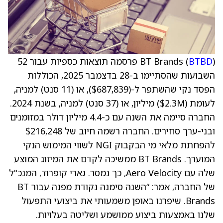
BTBD
BT Brands (
) פרסמה תוצאות כספיות עבור 52
השבועות שהסתיימו ב-28 בדצמבר 2025, הכוללות
הפסד נקי שהשתפר ל-($687,839), או (11 סנט) למניה,
לעומת ($2.3M) מיליון, או (37 סנט) למניה, בשנת 2024.
החברה סיימה את השנה עם כ-4.4 מיליון דולר במזומנים
ובני-ערך סחירים. החברה רשמה חיוב של $216,248
להפחתת מלאי מי הבקבוק NGI לשווי המימוש הנקי
המוערך. BT Brands ממשיכה לקדם את המיזוג המוצע
שלה עם Aero Velocity, כך נמסר. גארי קופרוד, המנכ"ל
של החברה, אמר: “השנה סימנה נקודת מפנה עבור BT
Brands. שיפרנו באופן משמעותי את ביצועי התפעול
שלנו באמצעות ביצוע ממושמע ושליטה בעלויות.