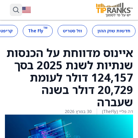
™
חדשות שוק ההון
וול סטריט
The Fly
קריפטו
איינוס מדווחת על הכנסות
שנתיות לשנת 2025 בסך
124,157 דולר לעומת
20,729 דולר בשנה
שעברה
דה פליי (TheFly)
30 במרץ 2026