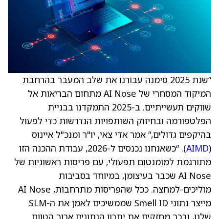
“שנת 2025 סימנה עבורנו את שלב המעבר בהרחבת
המיקוד המסחרי של AI Nose מתחום הבריאות אל
שווקים תעשייתיים. ב-2025 התמקדנו בבניית
הפלטפורמה ובחיזוק השותפויות הנדרשות כדי לפעול
בהיקפים גדולים,” אמר אדי צאי, יו"ר ומנכ"ל איינוס
(
AIMD
). “כשאנחנו נכנסים ל-2026, עבודת ההכנה הזו
מתורגמת למומנטום תפעולי, עם פריסות ראשוניות של
AI Nose שכבר בעיצומן, במיוחד בסביבות
מוליכים-למחצה. ככל שהפריסות מתרחבות, AI Nose
מייצר נתוני Smell ID שממשיכים לאמן את ה-SLM
שלנו, ובכך מחזקים את יתרון הנתונים ארוך הטווח