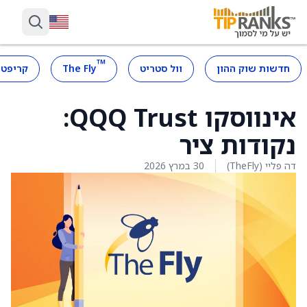
™
חדשות שוק ההון
וול סטריט
The Fly
קריפטו
אינווסקו QQQ Trust:
נקודות ציר
דה פליי (TheFly)
30 במרץ 2026