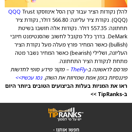
להלן נקודות הציר עבור קרן הסל אינווסקו
Trust
QQQ
(QQQ). נקודת ציר עליונה: 566.80 דולר, נקודת ציר
תחתונה: 557.35 דולר. נקודות אלה חושבו בשיטת
DeMark. בדרך כלל מקובל לחשוב שהסנטימנט חיובי
(bullish) כאשר המחיר פורץ מעלה מעל נקודת הציר
העליונה, ושלילי (bearish) כאשר המחיר נשבר מטה
מתחת לנקודת הציר התחתונה.
פורסם לראשונה ב-
TheFly
– מקור מידע סופי לחדשות
פיננסיות בזמן אמת שמזיזות את השוק.
נסו עכשיו>>
ראו את המניות בעלות הביצועים הטובים ביותר היום
ב-TipRanks >>
חפשו אותנו -