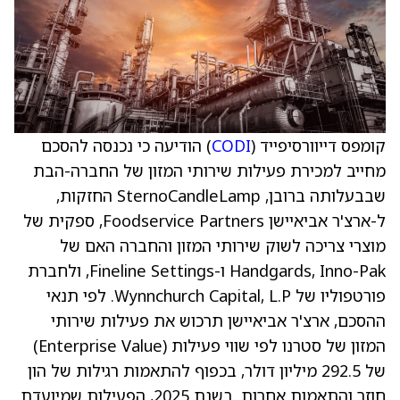
קומפס דייוורסיפייד (
CODI
) הודיעה כי נכנסה להסכם
מחייב למכירת פעילות שירותי המזון של החברה-הבת
שבבעלותה ברובן, SternoCandleLamp החזקות,
ל-ארצ'ר אביאיישן Foodservice Partners, ספקית של
מוצרי צריכה לשוק שירותי המזון והחברה האם של
Handgards, Inno-Pak ו-Fineline Settings, ולחברת
פורטפוליו של Wynnchurch Capital, L.P. לפי תנאי
ההסכם, ארצ'ר אביאיישן תרכוש את פעילות שירותי
המזון של סטרנו לפי שווי פעילות (Enterprise Value)
של 292.5 מיליון דולר, בכפוף להתאמות רגילות של הון
חוזר והתאמות אחרות. בשנת 2025, הפעילות שמיועדת