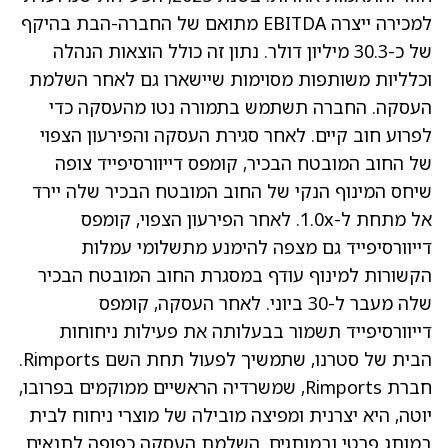
למכירה ייצרה EBITDA מתואם של החברה-הבת בהיקף
של כ-30.3 מיליון דולר. נתון זה כולל הוצאות הנהלה
וכלליות משותפות מסוימות שיישארו גם לאחר השלמת
העסקה. החברה תשתמש בתמורה נטו מהעסקה כדי
לפרוע חוב קיים. לאחר סגירת העסקה והפירעון הצפוי
של החוב המובטח הבכיר, קומפס דייוורסיפייד צופה
שיחס המינוף הנקי של החוב המובטח הבכיר שלה יירד
אל מתחת ל-1.0x. לאחר הפירעון הצפוי, קומפס
דייוורסיפייד גם מצפה להימנע מתשלומי עמלות
הקשורות למינוף עודף במסגרת החוב המובטח הבכיר
שלה מעבר ל-30 ביוני. לאחר העסקה, קומפס
דייוורסיפייד תשמור בבעלותה את פעילות ניחוחות
הבית של סטרנו, שתמשיך לפעול תחת השם Rimports.
חברת Rimports, שמשרדיה הראשיים ממוקמים בפרובו,
יוטה, היא יצרנית ומפיצה מובילה של מוצרי ניחוח לבית
במותג פרטי ובמותגים. השלמת העסקה כפופה לתנאים