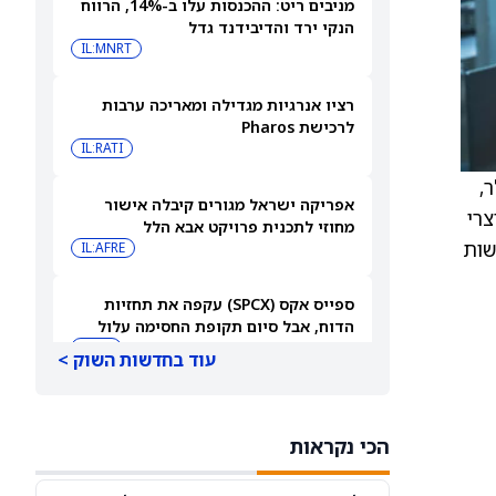
מניבים ריט: ההכנסות עלו ב-14%, הרווח
הנקי ירד והדיבידנד גדל
IL:MNRT
רציו אנרגיות מגדילה ומאריכה ערבות
לרכישת Pharos
IL:RATI
-3 דולר,
אפריקה ישראל מגורים קיבלה אישור
צרי
מחוזי לתכנית פרויקט אבא הלל
שות
IL:AFRE
ספייס אקס (SPCX) עקפה את תחזיות
הדוח, אבל סיום תקופת החסימה עלול
להפיל את המניה
SPCX
עוד בחדשות השוק >
חוזים עתידיים על מניות נסחרים במגמה
מעורבת בזמן שהמשקיעים ממתינים לדוח
הכי נקראות
התעסוקה של יולי
DIA
QQQ