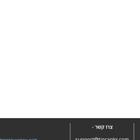
צרו קשר -
support@tipranks.com
תנאי שימוש
•
מדיניות