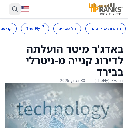
™
חדשות שוק ההון
וול סטריט
The Fly
קריפטו
באדג'ר מיטר הועלתה
לדירוג קנייה מ-ניטרלי
בבירד
דה פליי (TheFly)
30 במרץ 2026