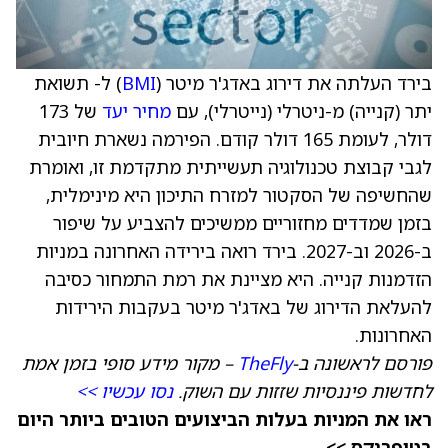
בירד העלתה את דירוג באדג'ר מיטר (
BMI
) ל- תשואת
יתר (קנייה) מ-ניטרלי (נייטרלי), עם
מחיר יעד
של 173
דולר, לעומת 165 דולר קודם. הפירמה נשארת חיובית
לגבי קבוצת טכנולוגיה תעשייתית מתקדמת זו, ואומרת
שהחשיפה של הסקטור למזרח התיכון היא מינימלית,
בזמן שמדדים מחזוריים ממשיכים להצביע על שיפור
ב-2026 וב-2027. בירד רואה בירידה האחרונה במניות
הזדמנות קנייה. היא מציינת את רמת התמחור כסיבה
להעלאת הדירוג של באדג'ר מיטר בעקבות הירידות
האחרונות.
פורסם לראשונה ב-
TheFly
– מקור מידע סופי בזמן אמת
לחדשות פיננסיות שזזות עם השוק.
נסו עכשיו >>
ראו את המניות בעלות הביצועים הטובים ביותר היום
בטיפרנקס >>