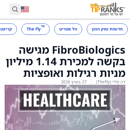
™
חדשות שוק ההון
וול סטריט
The Fly
קריפטו
FibroBiologics מגישה
בקשה למכירת 1.14 מיליון
מניות רגילות ואופציות
דה פליי (TheFly)
27 במרץ 2026