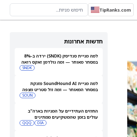
TipRanks.com
חדשות אחרונות
למה מניית סנדיסק (SNDK) ירדה ב-8%
במסחר מאוחר — ומה גולדמן זאקס רואה
בהמשך
SNDK
למה מניית SoundHound AI מזנקת
במסחר המאוחר — ומה וול סטריט מצפה
שיקרה בהמשך
SOUN
החוזים העתידיים על המניות בארה"ב
עולים בזמן שהמשקיעים ממתינים
לדוחות נוספים
DIA
QQQ