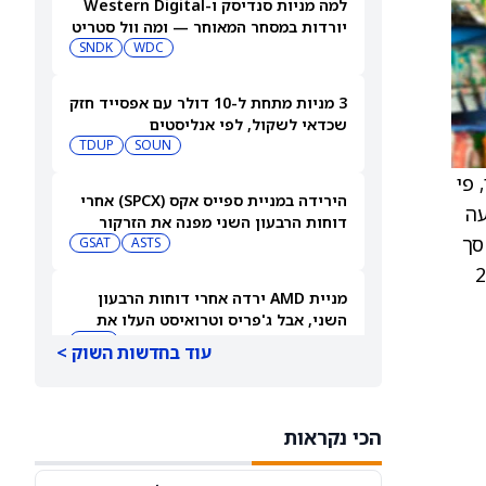
למה מניות סנדיסק ו-Western Digital
יורדות במסחר המאוחר — ומה וול סטריט
צופה בהמשך
WDC
SNDK
3 מניות מתחת ל-10 דולר עם אפסייד חזק
שכדאי לשקול, לפי אנליסטים
TDUP
SOUN
) שנסחרו, פי
הירידה במניית ספייס אקס (SPCX) אחרי
ה-Call במחיר מימוש 23 לפקיעה
דוחות הרבעון השני מפנה את הזרקור
, עם סך
ASTS
לקרנות סל חלל עם חשיפה גבוהה
GSAT
וט/קול עומד על 0.12. הדוחות צפויים להתפרסם ב-28
מניית AMD ירדה אחרי דוחות הרבעון
השני, אבל ג'פריס וטרואיסט העלו את
מחירי היעד. הנה הסיבה
AMD
עוד בחדשות השוק >
אטסי מקצצת 12% מכוח האדם שלה, אבל
AI וקיצוץ עלויות אינם הסיבה
הכי נקראות
AMZN
WMT