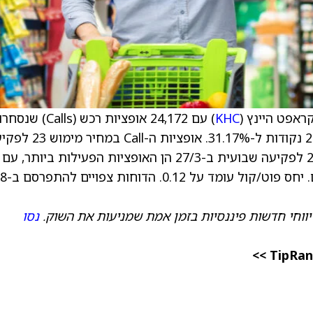
KHC
) עם 24,172 אופציות רכש (Calls
1.9 מהצפוי, ותנודתיות גלומה שעלתה כמעט ב-2 נקודות ל-31.17%. אופציות 
שבועית ב-2/4 ואופציות ה-Call במחיר מימוש 22 לפקיעה שבועית ב-27/3 הן האופציות הפעילות ביותר
מחזור באותם סטרייקים של כמעט 16,000 חוזים. יחס פ
יווחי חדשות פיננסיות בזמן אמת שמניעות את השוק.
נסו