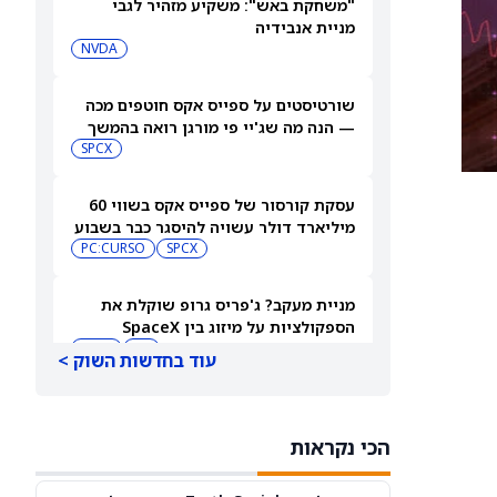
"משחקת באש": משקיע מזהיר לגבי
מניית אנבידיה
NVDA
שורטיסטים על ספייס אקס חוטפים מכה
— הנה מה שג'יי פי מורגן רואה בהמשך
SPCX
עסקת קורסור של ספייס אקס בשווי 60
מיליארד דולר עשויה להיסגר כבר בשבוע
הבא… אבל המותג Cursor עלול להיעלם
SPCX
PC:CURSO
מניית מעקב? ג'פריס גרופ שוקלת את
הספקולציות על מיזוג בין SpaceX
לטסלה
JEF
SPCX
עוד בחדשות השוק >
3 תעודות הסל הטובות ביותר להשקעה,
לפי אנליסט ה-AI – 8/7/2026
הכי נקראות
IWF
VV