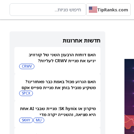
TipRanks.com
חדשות אחרונות
האם דוחות הרבעון השני של קורוויב
יניעו את מניית CRWV לעליות?
CRWV
האם הגרוע מכול באמת כבר מאחורינו?
משקיע מוביל בוחן את מניית ספייס אקס
SPCX
מיקרון או SK hynix: מניית שבבי AI אחת
היא מציאה, והשנייה יקרה מדי
SKHY
MU