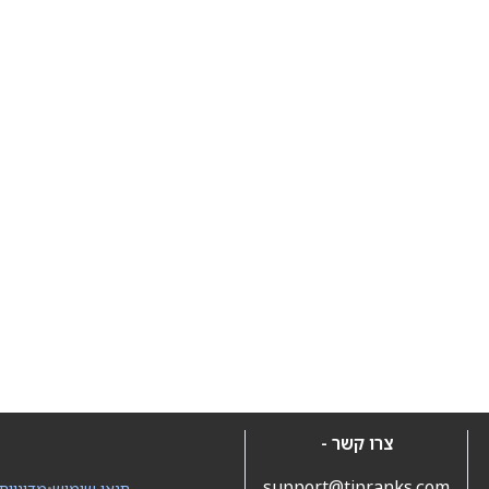
צרו קשר -
support@tipranks.com
תנאי שימוש
•
מדיניות