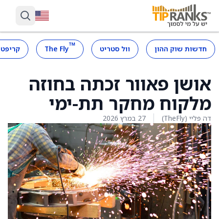
™
חדשות שוק ההון
וול סטריט
The Fly
קריפטו
אושן פאוור זכתה בחוזה
מלקוח מחקר תת-ימי
דה פליי (TheFly)
27 במרץ 2026