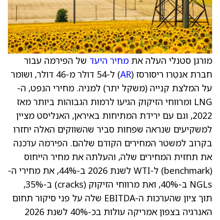
מורגן סטנלי העלה את
מחיר היעד
של הפירמה עבור
חברת אנטֵרו ריסורסז (
AR
) ל-54 דולר מ-46 דולר, ושומר
על המלצת קנייה (משקל יתר) למניה. מחירי הנפט, ה-
LNG ומרווחי הזיקוק הגיעו לרמות הגבוהות ביותר מאז
2022, וגם עם ירידת המתיחות באיראן, האנליסט מציין
למשקיעים שנראה שפחות סביר שהשווקים האלה יחזרו
בקרוב למשטר המחירים הקודם שלהם. הפירמה עדכנה
את תחזית המחירים שלה, והעלתה את מחיר הייחוס
(benchmark) ל-WTI לשנת 2026 ב-44%, את מחירי ה-
NGLs ב-40%, ואת מרווחי הזיקוק (cracks) ב-35%,
תוך ציון שהערכות ה-EBITDA שלה על פני סיקור תחום
האנרגיה בצפון אמריקה עולות בכ-40% לשנת 2026