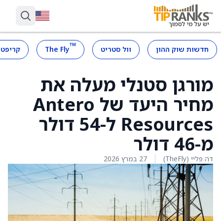
™
חדשות שוק ההון
וול סטריט
The Fly
קריפטו
מורגן סטנלי מעלה את
מחיר היעד של Antero
Resources ל-54 דולר
מ-46 דולר
דה פליי (TheFly)
27 במרץ 2026