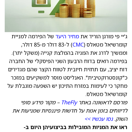
ג'יי פי מורגן הוריד את
מחיר היעד
של הפירמה למניית
קומרשיאל מטאלס (
CMC
) ל-83 דולר מ-85 דולר,
וממשיך לדרג את המניה בהמלצת קנייה (משקל יתר).
בפירמה רואים בדוח הרבעון השני הפיסקלי של החברה
דוח יציב, עם תחזית חיובית לטווח הקצר שהם מגדירים
כ"קונסטרוקטיבית". האנליסט מוסר למשקיעים במזכר
מחקר כי לעימות במזרח התיכון יש השפעה מוגבלת על
קומרשיאל מטאלס.
פורסם לראשונה באתר
TheFly
– מקור מידע סופי
לדיווחים בזמן אמת על חדשות פיננסיות שמניעות את
השוק.
נסו עכשיו >>
ראו את המניות המובילות בביצועיהן היום ב-