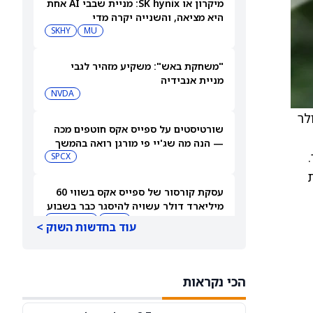
מיקרון או SK hynix: מניית שבבי AI אחת
היא מציאה, והשנייה יקרה מדי
SKHY
MU
"משחקת באש": משקיע מזהיר לגבי
מניית אנבידיה
NVDA
שורטיסטים על ספייס אקס חוטפים מכה
— הנה מה שג'יי פי מורגן רואה בהמשך
SPCX
ת
עסקת קורסור של ספייס אקס בשווי 60
מיליארד דולר עשויה להיסגר כבר בשבוע
הבא… אבל המותג Cursor עלול להיעלם
SPCX
PC:CURSO
עוד בחדשות השוק >
מניית מעקב? ג'פריס גרופ שוקלת את
הספקולציות על מיזוג בין SpaceX
הכי נקראות
לטסלה
JEF
SPCX