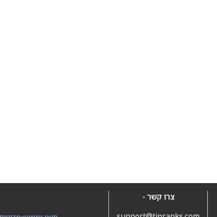
צרו קשר -
support@tipranks.com
תנאי שימוש
•
מדיניות