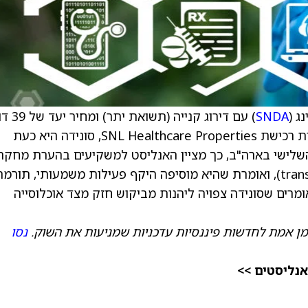
SNDA
) עם דירוג קנייה (תשואת יתר) ומחיר יעד של 39 דולר
שמשקף אפסייד של 24%. בעקבות רכישת SNL Healthcare Properties, סונידה היא כעת
ל השלישי בארה"ב, כך מציין האנליסט למשקיעים בהערת מחקר.
הפירמה רואה בעסקה "מנוע שינוי" (transformative), ואומרת שהיא מוסיפה היקף פעילות משמעותי, תורמ
יחת הרווחים ומקטינה את המינוף. ב-RBC אומרים שסונידה צפויה ליהנות מביקוש חזק מצד אוכלוסייה
מן אמת לחדשות פיננסיות עדכניות שמניעות את השוק.
נסו
אנליסטים >>