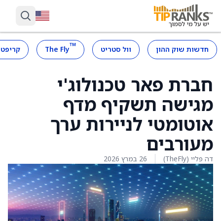
™
חדשות שוק ההון
וול סטריט
The Fly
קריפטו
חברת פאר טכנולוג'י
מגישה תשקיף מדף
אוטומטי לניירות ערך
מעורבים
דה פליי (TheFly)
26 במרץ 2026