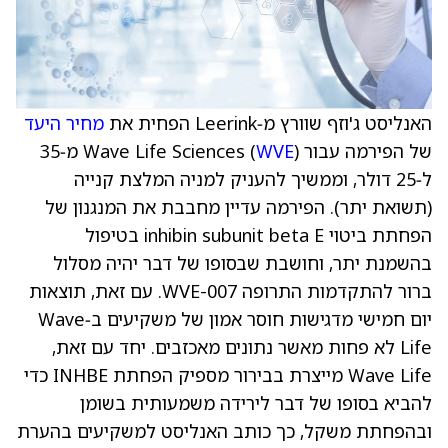
האנליסט ג'וזף שוורץ מ‑Leerink הפחית את
מחיר היעד
של הפירמה עבור Wave Life Sciences (
WVE
) מ‑35
ל‑25 דולר, וממשיך להעניק למניה המלצת קנייה
(תשואת יתר). הפירמה עדיין מחבבת את המנגנון של
הפחתת ביטוי inhibin subunit beta E בטיפול
בהשמנת יתר, וחושבת שבסופו של דבר יהיה מסלול
ברור להתקדמות התרופה WVE-007. עם זאת, תוצאות
יום חמישי מדגישות חוסר אמון של משקיעים ב‑Wave
Life לא פחות מאשר נתונים מאכזבים. יחד עם זאת,
Wave Life מייצרת בבירור מספיק הפחתת INHBE כדי
להביא בסופו של דבר לירידה משמעותית בשומן
ובהפחתת משקל, כך כותב האנליסט למשקיעים בהערת