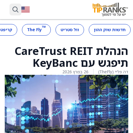
™
חדשות שוק ההון
וול סטריט
The Fly
קריפטו
הנהלת CareTrust REIT
תיפגש עם KeyBanc
דה פליי (TheFly)
26 במרץ 2026