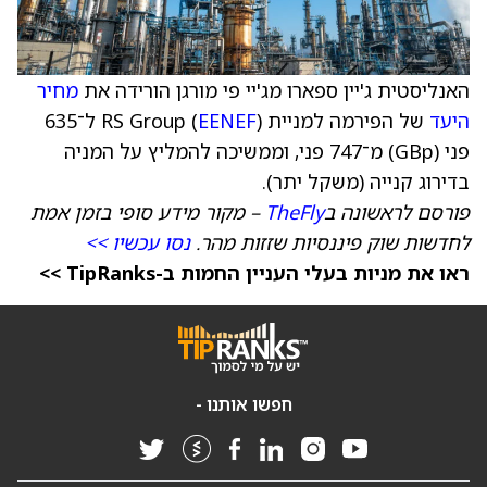
האנליסטית ג'יין ספארו מג'יי פי מורגן הורידה את
מחיר
היעד
של הפירמה למניית RS Group (
EENEF
) ל־635
פני (GBp) מ־747 פני, וממשיכה להמליץ על המניה
בדירוג קנייה (משקל יתר).
פורסם לראשונה ב
TheFly
– מקור מידע סופי בזמן אמת
לחדשות שוק פיננסיות שזזות מהר.
נסו עכשיו >>
ראו את מניות בעלי העניין החמות ב-TipRanks >>
חפשו אותנו -