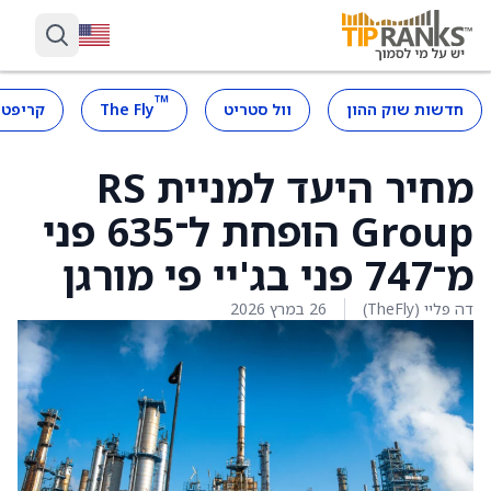
™
חדשות שוק ההון
וול סטריט
The Fly
קריפטו
מחיר היעד למניית RS
Group הופחת ל־635 פני
מ־747 פני בג'יי פי מורגן
דה פליי (TheFly)
26 במרץ 2026