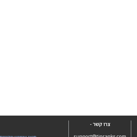
צרו קשר -
support@tipranks.com
תנאי שימוש
•
מדיניות