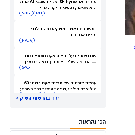
מיקרון או SK hynix: מניית שבבי AI אחת
היא מציאה, והשנייה יקרה מדי
SKHY
MU
"משחקת באש": משקיע מזהיר לגבי
מניית אנבידיה
NVDA
שורטיסטים על ספייס אקס חוטפים מכה
— הנה מה שג'יי פי מורגן רואה בהמשך
SPCX
עסקת קורסור של ספייס אקס בשווי 60
מיליארד דולר עשויה להיסגר כבר בשבוע
הבא… אבל המותג Cursor עלול להיעלם
SPCX
PC:CURSO
עוד בחדשות השוק >
מניית מעקב? ג'פריס גרופ שוקלת את
הספקולציות על מיזוג בין SpaceX
הכי נקראות
לטסלה
JEF
SPCX