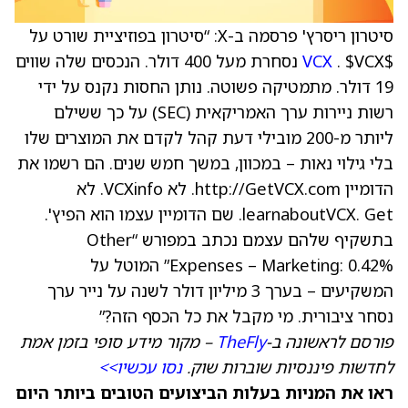
סיטרון ריסרץ' פרסמה ב-X: “סיטרון בפוזיציית שורט על
$
VCX
. $VCX נסחרת מעל 400 דולר. הנכסים שלה שווים
19 דולר. מתמטיקה פשוטה. נותן החסות נקנס על ידי
רשות ניירות ערך האמריקאית (SEC) על כך ששילם
ליותר מ-200 מובילי דעת קהל לקדם את המוצרים שלו
בלי גילוי נאות – במכוון, במשך חמש שנים. הם רשמו את
הדומיין http://GetVCX.com. לא VCXinfo. לא
learnaboutVCX. Get. שם הדומיין עצמו הוא הפיץ'.
בתשקיף שלהם עצמם נכתב במפורש “Other
Expenses – Marketing: 0.42%” המוטל על
המשקיעים – בערך 3 מיליון דולר לשנה על נייר ערך
נסחר ציבורית. מי מקבל את כל הכסף הזה?”
פורסם לראשונה ב-
TheFly
– מקור מידע סופי בזמן אמת
לחדשות פיננסיות שוברות שוק.
נסו עכשיו>>
ראו את המניות בעלות הביצועים הטובים ביותר היום