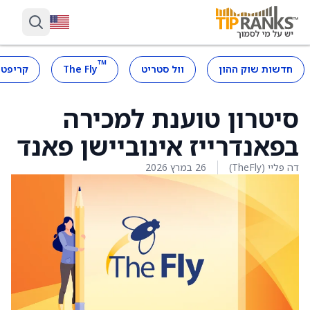
™
חדשות שוק ההון
וול סטריט
The Fly
קריפטו
סיטרון טוענת למכירה
בפאנדרייז אינוביישן פאנד
דה פליי (TheFly)
26 במרץ 2026