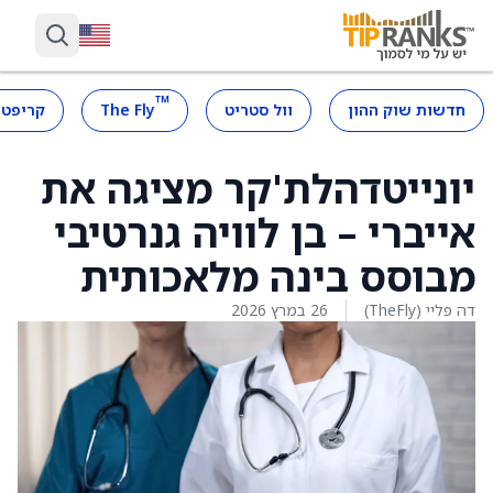
™
חדשות שוק ההון
וול סטריט
The Fly
קריפטו
יונייטדהלת'קר מציגה את
אייברי – בן לוויה גנרטיבי
מבוסס בינה מלאכותית
דה פליי (TheFly)
26 במרץ 2026