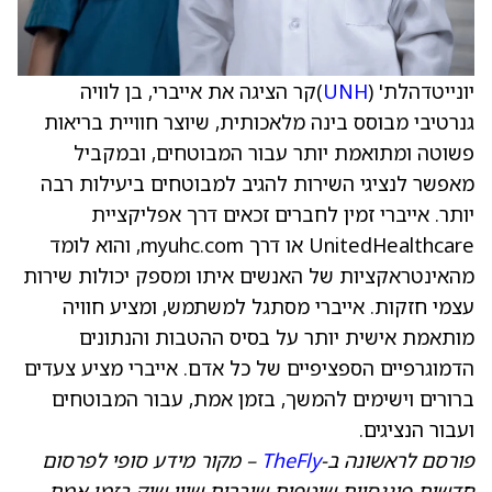
יונייטדהלת' (
UNH
)קר הציגה את אייברי, בן לוויה
גנרטיבי מבוסס בינה מלאכותית, שיוצר חוויית בריאות
פשוטה ומתואמת יותר עבור המבוטחים, ובמקביל
מאפשר לנציגי השירות להגיב למבוטחים ביעילות רבה
יותר. אייברי זמין לחברים זכאים דרך אפליקציית
UnitedHealthcare או דרך myuhc.com, והוא לומד
מהאינטראקציות של האנשים איתו ומספק יכולות שירות
עצמי חזקות. אייברי מסתגל למשתמש, ומציע חוויה
מותאמת אישית יותר על בסיס ההטבות והנתונים
הדמוגרפיים הספציפיים של כל אדם. אייברי מציע צעדים
ברורים וישימים להמשך, בזמן אמת, עבור המבוטחים
ועבור הנציגים.
פורסם לראשונה ב-
TheFly
– מקור מידע סופי לפרסום
חדשות פיננסיות שוטפות שוברות שווי שוק בזמן אמת.