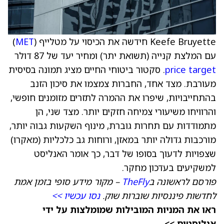
Keefe Bruyette חידשה את הכיסוי על מטלייף (
MET
)
עם המלצת קנייה (תשואת יתר) ומחיר יעד של 87 דולר
price target
. סקטור ביטוחי החיים מציג תמונה בסיסית
מעורבת. מצד אחד, החברות צמצמו את סיכון הזנב
בהתחייבויות, שיפרו את ההמרה לתזרים מזומנים חופשי,
והרוויחו משיעורי צמיחה חזקים יותר. מצד שני, הן
מתמודדות עם תחרות גוברת, מינוף השקעות גבוה יותר,
מורכבות גדולה יותר במאזן, ורוחות גב כלכליות (מאקרו)
שצפויות לדעוך בסופו של דבר, כך אומר האנליסט
למשקיעים בעדכון מחקר.
פורסם לראשונה ב
TheFly
– מקור מידע סופי בזמן אמת
לחדשות פיננסיות שוברות שוק.
נסו עכשיו >>
ראו את המניות המובילות שמומלצות על ידי
אנליסטים >>