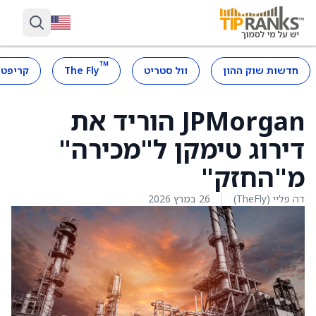
™
חדשות שוק ההון
וול סטריט
The Fly
קריפטו
JPMorgan הוריד את
דירוג טימקן ל"מכירה"
מ"החזק"
דה פליי (TheFly)
26 במרץ 2026