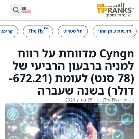
™
חדשות שוק ההון
וול סטריט
The Fly
קריפטו
Cyngn מדווחת על רווח
למניה ברבעון הרביעי של
(78 סנט) לעומת (672.21-
דולר) בשנה שעברה
דה פליי (TheFly)
25 במרץ 2026