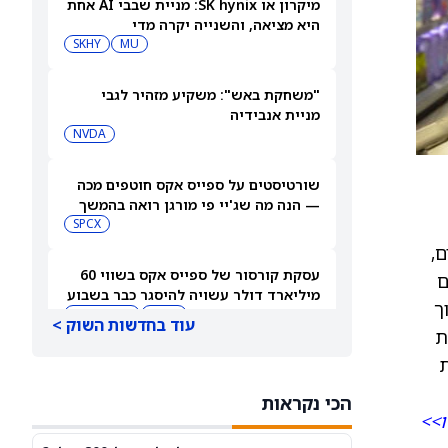
מיקרון או SK hynix: מניית שבבי AI אחת
היא מציאה, והשנייה יקרה מדי
SKHY
MU
"משחקת באש": משקיע מזהיר לגבי
מניית אנבידיה
NVDA
שורטיסטים על ספייס אקס חוטפים מכה
— הנה מה שג'יי פי מורגן רואה בהמשך
SPCX
ם,
עסקת קורסור של ספייס אקס בשווי 60
ם
מיליארד דולר עשויה להיסגר כבר בשבוע
דה מתוך
הבא… אבל המותג Cursor עלול להיעלם
SPCX
PC:CURSO
עוד בחדשות השוק >
אופן חריף. Bunge טוענת
ת
מניית מעקב? ג'פריס גרופ שוקלת את
הספקולציות על מיזוג בין SpaceX
הכי נקראות
לטסלה
JEF
SPCX
ו>>