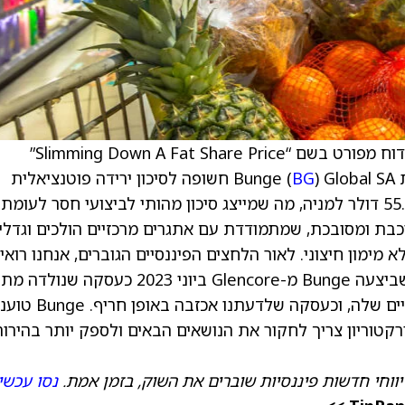
Spruce Point Capital Management פרסמה דוח מפורט בשם “Slimming Down A Fat Share Price”
(
BG
) Global SA חשופה לסיכון ירידה פוטנציאלית
ארוכת טווח של עד 55% – 80% לכ-24.50 – 55.85 דולר למניה, מה שמייצג סיכון מהותי לביצועי חסר לעומת
רת אגרגציה מורכבת ומסובכת, שמתמודדת עם אתגרים מרכזיים הולכים וגדלי
 מימון חיצוני. לאור הלחצים הפיננסיים הגוברים, אנחנו רואי
את רכישת Viterra בהיקף 10.6 מיליארד דולר שביצעה Bunge מ-Glencore ביוני 2023 כעסקה שנול
צורך להסיט את תשומת הלב מהאתגרים הליבתיים שלה, וכעסקה שלדעתנו אכזבה ב
רקטוריון צריך לחקור את הנושאים הבאים ולספק יותר בהירו
יווחי חדשות פיננסיות שוברים את השוק, בזמן אמת.
נסו עכשי