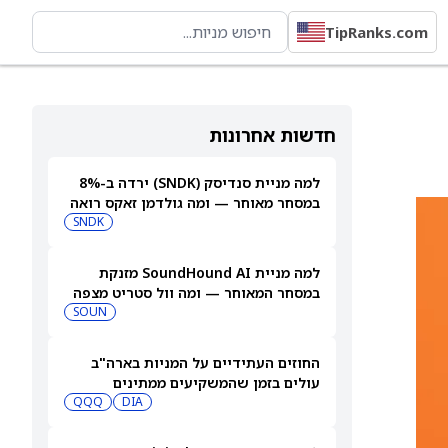
TipRanks.com
חדשות אחרונות
למה מניית סנדיסק (SNDK) ירדה ב-8%
במסחר מאוחר — ומה גולדמן זאקס רואה
בהמשך
SNDK
למה מניית SoundHound AI מזנקת
במסחר המאוחר — ומה וול סטריט מצפה
שיקרה בהמשך
SOUN
החוזים העתידיים על המניות בארה"ב
עולים בזמן שהמשקיעים ממתינים
לדוחות נוספים
DIA
QQQ