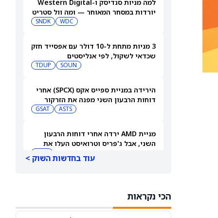
למה מניות סנדיסק ו-Western Digital
יורדות במסחר המאוחר — ומה וול סטריט
צופה בהמשך
WDC
SNDK
3 מניות מתחת ל-10 דולר עם אפסייד חזק
שכדאי לשקול, לפי אנליסטים
TDUP
SOUN
הירידה במניית ספייס אקס (SPCX) אחרי
דוחות הרבעון השני מפנה את הזרקור
ASTS
לקרנות סל חלל עם חשיפה גבוהה
GSAT
מניית AMD ירדה אחרי דוחות הרבעון
השני, אבל ג'פריס וטרואיסט העלו את
מחירי היעד. הנה הסיבה
AMD
עוד בחדשות השוק >
אטסי מקצצת 12% מכוח האדם שלה, אבל
AI וקיצוץ עלויות אינם הסיבה
הכי נקראות
AMZN
WMT