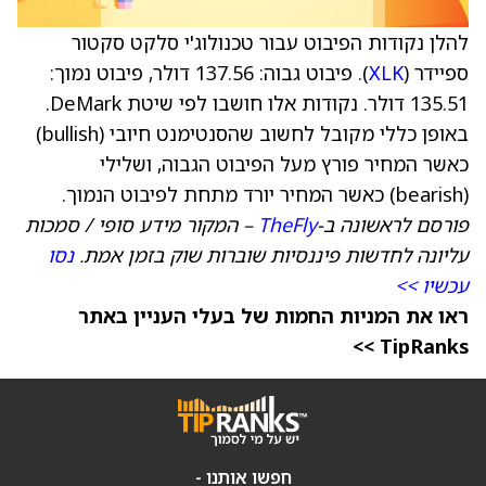
להלן נקודות הפיבוט עבור טכנולוג'י סלקט סקטור
ספיידר (
XLK
). פיבוט גבוה: 137.56 דולר, פיבוט נמוך:
135.51 דולר. נקודות אלו חושבו לפי שיטת DeMark.
באופן כללי מקובל לחשוב שהסנטימנט חיובי (bullish)
כאשר המחיר פורץ מעל הפיבוט הגבוה, ושלילי
(bearish) כאשר המחיר יורד מתחת לפיבוט הנמוך.
פורסם לראשונה ב-
TheFly
– המקור מידע סופי / סמכות
עליונה לחדשות פיננסיות שוברות שוק בזמן אמת.
נסו
עכשיו >>
ראו את המניות החמות של בעלי העניין באתר
TipRanks >>
חפשו אותנו -