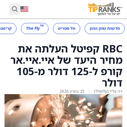
™
חדשות שוק ההון
וול סטריט
The Fly
קריפטו
RBC קפיטל העלתה את
מחיר היעד של איי.איי.אר
קורפ ל-125 דולר מ-105
דולר
דה פליי (TheFly)
25 במרץ 2026