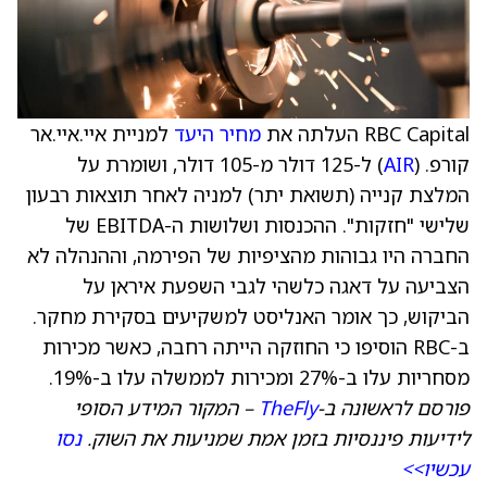
RBC Capital העלתה את
מחיר היעד
למניית איי.איי.אר
קורפ. (
AIR
) ל-125 דולר מ-105 דולר, ושומרת על
המלצת קנייה (תשואת יתר) למניה לאחר תוצאות רבעון
שלישי "חזקות". ההכנסות ושלושות ה-EBITDA של
החברה היו גבוהות מהציפיות של הפירמה, וההנהלה לא
הצביעה על דאגה כלשהי לגבי השפעת איראן על
הביקוש, כך אומר האנליסט למשקיעים בסקירת מחקר.
ב-RBC הוסיפו כי החוזקה הייתה רחבה, כאשר מכירות
מסחריות עלו ב-27% ומכירות לממשלה עלו ב-19%.
פורסם לראשונה ב-
TheFly
– המקור המידע הסופי
לידיעות פיננסיות בזמן אמת שמניעות את השוק.
נסו
עכשיו>>