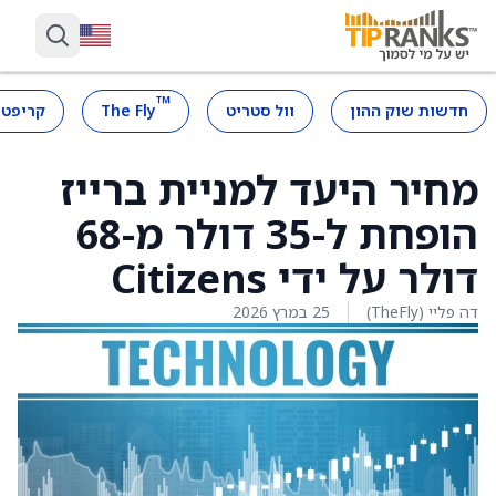
™
חדשות שוק ההון
וול סטריט
The Fly
קריפטו
מחיר היעד למניית ברייז
הופחת ל-35 דולר מ-68
דולר על ידי Citizens
דה פליי (TheFly)
25 במרץ 2026