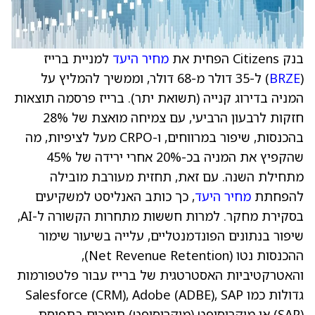
בנק Citizens הפחית את
מחיר היעד
למניית ברייז
(
BRZE
) ל-35 דולר מ-68 דולר, וממשיך להמליץ על
המניה בדירוג קנייה (תשואת יתר). ברייז פרסמה תוצאות
חזקות לרבעון הרביעי, עם צמיחה מואצת של 28%
בהכנסות, שיפור במרווחים, ו-CRPO מעל לציפיות, מה
שהקפיץ את המניה בכ-20% אחרי ירידה של 45%
מתחילת השנה. עם זאת, תחזית מעורבת מובילה
להפחתת
מחיר היעד
, כך כותב האנליסט למשקיעים
בסקירת מחקר. למרות חששות מתחרות הקשורה ל-AI,
שיפור בנתונים הפונדמנטליים, עלייה בשיעור שימור
ההכנסות נטו (Net Revenue Retention),
והאטרקטיביות האסטרטגית של ברייז עבור פלטפורמות
גדולות כמו Salesforce (CRM), Adobe (ADBE), SAP
(SAP) או מיקרוסופט (מיקרוסופט) תומכים בתפיסת