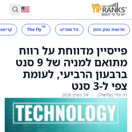
™
חדשות שוק ההון
וול סטריט
The Fly
קריפטו
פייסיין מדווחת על רווח
מתואם למניה של 9 סנט
ברבעון הרביעי, לעומת
צפי ל‑3 סנט
דה פליי (TheFly)
24 במרץ 2026