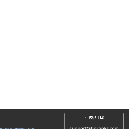
צרו קשר -
support@tipranks.com
תנאי שימוש
•
מדיניות