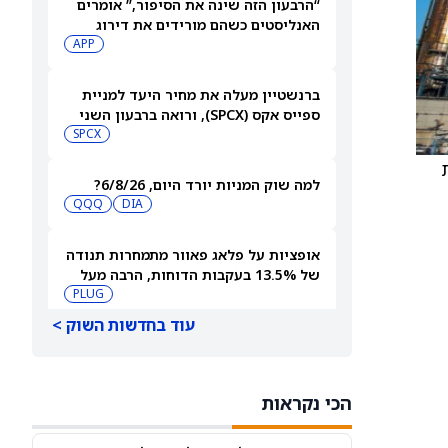
“הרבעון הזה שינה את הסיפור,” אומרים
האנליסטים כשהם מורידים את דירוג
מניית AppLovin (APP) ומקצצים את
APP
מחיר היעד ביותר מ-35%
ברנשטיין מעלה את מחיר היעד למניית
ספייס אקס (SPCX), ורואה ברבעון השני
"חיובי נטו"
SPCX
ונות
למה שוק המניות יורד היום, 6/8/26?
QQQ
DIA
אופציות על פלאג פאוור מתמחרות תנודה
של 13.5% בעקבות הדוחות, הרבה מעל
ההיסטוריה האחרונה
PLUG
עוד בחדשות השוק >
ההסכם המתקדם במהירות עם SPEEA לא
עוזר למניית בואינג (NYSE:BA)
BA
הכי נקראות
3 מניות מובילות שוול סטריט מהללת