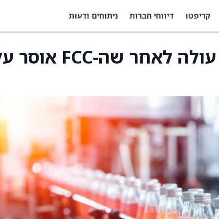
קריפטו
דיווחי חברות
ניתוחים ודעות
וידאו: מניית Netgear עולה לאחר שה‑FCC אוס