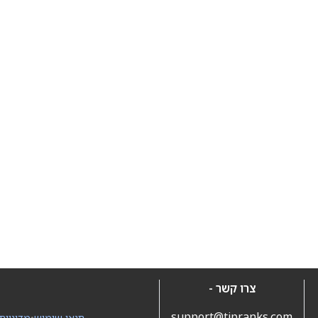
צרו קשר -
support@tipranks.com
תנאי שימוש
•
מדיניות