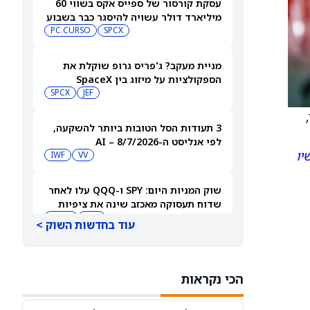
עסקת קורסור של ספייס אקס בשווי 60
מיליארד דולר עשויה להיסגר כבר בשבוע
הבא… אבל המותג Cursor עלול להיעלם
SPCX
PC:CURSO
מניית מעקב? ג'פריס גרופ שוקלת את
הספקולציות על מיזוג בין SpaceX
לטסלה
JEF
SPCX
3 תעודות הסל הטובות ביותר להשקעה,
לפי אנליסט ה-AI – 8/7/2026
יו
IWF
VV
שוק המניות היום: SPY ו-QQQ עלו לאחר
שדוח תעסוקה מאכזב שינה את ציפיות
הריבית
DIA
QQQ
עוד בחדשות השוק >
מניות מחשוב קוונטי מזנקות כשוושינגטון
בוחנת הגדלת המימון ב-68%
הכי נקראות
QBTS
IONQ