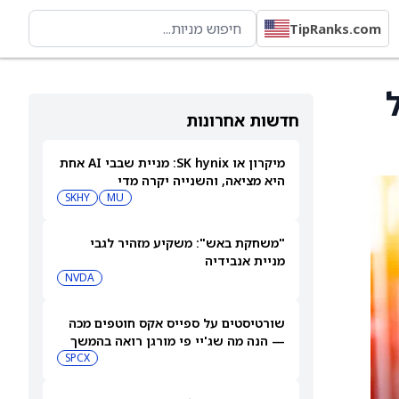
TipRanks.com
ר על
חדשות אחרונות
מיקרון או SK hynix: מניית שבבי AI אחת
היא מציאה, והשנייה יקרה מדי
SKHY
MU
"משחקת באש": משקיע מזהיר לגבי
מניית אנבידיה
NVDA
שורטיסטים על ספייס אקס חוטפים מכה
— הנה מה שג'יי פי מורגן רואה בהמשך
SPCX