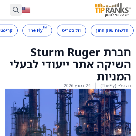
™
חדשות שוק ההון
וול סטריט
The Fly
קריפטו
חברת Sturm Ruger
השיקה אתר ייעודי לבעלי
המניות
דה פליי (TheFly)
24 במרץ 2026