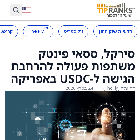
™
חדשות שוק ההון
וול סטריט
The Fly
קריפטו
סירקל, ססאי פינטק
משתפות פעולה להרחבת
הגישה ל‑USDC באפריקה
דה פליי (TheFly)
24 במרץ 2026