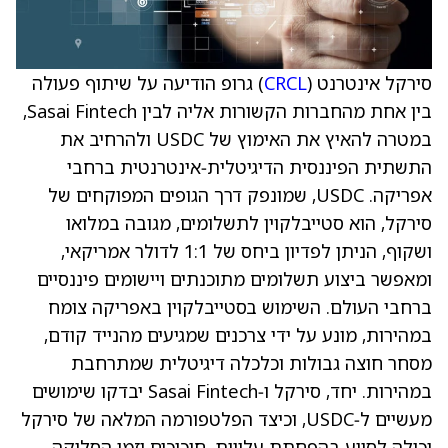
סירקל אינטרנט (
CRCL
) גרופ הודיעה על שיתוף פעולה
בין אחת מהחברות הקשורות אליה לבין Sasai Fintech,
במטרה להאיץ את האימוץ של USDC ולהרחיב את
התשתית הפיננסית הדיגיטלית‑אינטרנטית ברחבי
אפריקה. USDC, שמונפק דרך הגופים המפוקחים של
סירקל, הוא סטייבלקוין לתשלומים, מגובה במלואו
ושקוף, הניתן לפדיון ביחס של 1:1 לדולר אמריקאי,
ומאפשר ביצוע תשלומים מתוכנתים ויישומים פיננסיים
ברחבי העולם. השימוש בסטייבלקוין באפריקה צומח
במהירות, מונע על ידי צרכנים שמגיעים מהנייד קודם,
מסחר חוצה גבולות וכלכלה דיגיטלית שמתרחבת
במהירות. יחד, סירקל ו‑Sasai Fintech יבדקו שימושים
מעשיים ל‑USDC, וכיצד הפלטפורמה המלאה של סירקל
יכולה לסייע בהפחתת עלויות, חיכוכים וזמן הסליקה