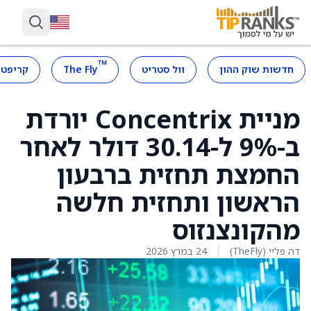
™
חדשות שוק ההון
וול סטריט
The Fly
קריפטו
מניית Concentrix יורדת
ב-9% ל-30.14 דולר לאחר
החמצת תחזית ברבעון
הראשון ותחזית חלשה
מהקונצנזוס
דה פליי (TheFly)
24 במרץ 2026