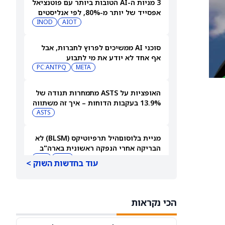
3 מניות ה-AI הטובות ביותר עם פוטנציאל
אפסייד של יותר מ-80%, לפי אנליסטים
INOD
AIOT
סוכני AI ממשיכים לפרוץ לחברות, אבל
אף אחד לא יודע את מי לתבוע
PC:ANTPQ
META
האופציות על ASTS מתמחרות תנודה של
13.9% בעקבות הדוחות – איך זה משתווה
להיסטוריה?
ASTS
מניית בלוסוםהיל תרפיוטיקס (BLSM) לא
הבריקה אחרי הנפקה ראשונית בארה"ב
בהיקף של 150 מיליון דולר
BMY
JPM
עוד בחדשות השוק >
מניית אינטל (אינטל) עולה בעקבות
התקדמות ב-HDMI 2.1
הכי נקראות
INTC
AMD