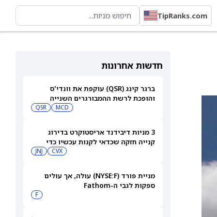
TipRanks.com
חדשות אחרונות
ברגר קינג (QSR) עוקפת את וונדי'ס
והופכת לרשת ההמבורגרים השנייה
בגודלה בארה"ב
MCD
QSR
3 מניות דיבידנד אריסטוקרט בדירוג
קנייה חזקה שכדאי לקנות עכשיו כדי
לקבל תשלום בספטמבר — 8/7/26
CVX
JNJ
מניית פורד (NYSE:F) עולה, אך עולים
ספקות לגבי ה-Fathom
F