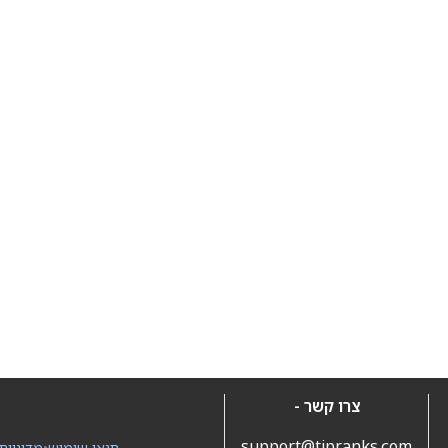
צרו קשר -
support@tipranks.com
תנאי שימוש
•
מדיניות